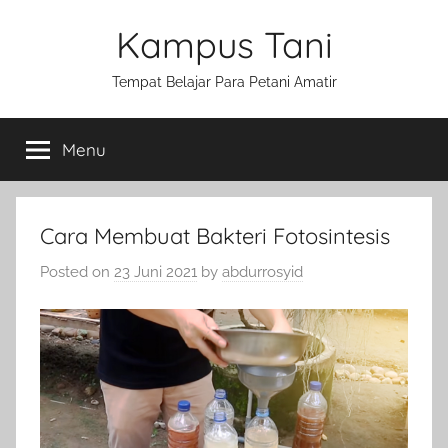
Skip
Kampus Tani
to
content
Tempat Belajar Para Petani Amatir
Menu
Cara Membuat Bakteri Fotosintesis
Posted on
23 Juni 2021
by
abdurrosyid