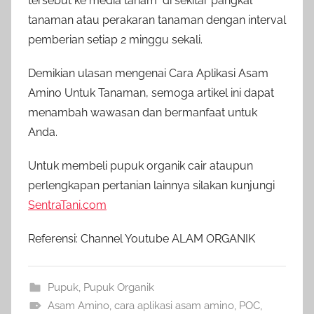
tersebut ke media tanam di sekitar pangkal
tanaman atau perakaran tanaman dengan interval
pemberian setiap 2 minggu sekali.
Demikian ulasan mengenai Cara Aplikasi Asam
Amino Untuk Tanaman, semoga artikel ini dapat
menambah wawasan dan bermanfaat untuk
Anda.
Untuk membeli pupuk organik cair ataupun
perlengkapan pertanian lainnya silakan kunjungi
SentraTani.com
Referensi: Channel Youtube ALAM ORGANIK
Pupuk
,
Pupuk Organik
Asam Amino
,
cara aplikasi asam amino
,
POC
,