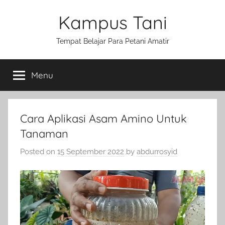
Skip
Kampus Tani
to
content
Tempat Belajar Para Petani Amatir
Menu
Cara Aplikasi Asam Amino Untuk
Tanaman
Posted on
15 September 2022
by
abdurrosyid