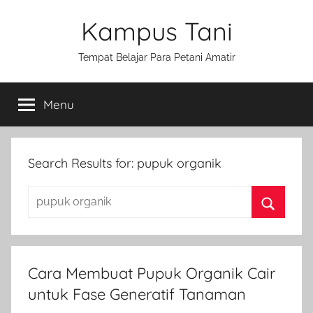
Skip
Kampus Tani
to
content
Tempat Belajar Para Petani Amatir
Menu
Search Results for:
pupuk organik
S
e
S
a
e
r
a
Cara Membuat Pupuk Organik Cair
c
r
untuk Fase Generatif Tanaman
h
c
f