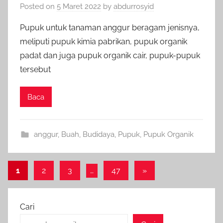
Posted on
5 Maret 2022
by
abdurrosyid
Pupuk untuk tanaman anggur beragam jenisnya,
meliputi pupuk kimia pabrikan, pupuk organik
padat dan juga pupuk organik cair, pupuk-pupuk
tersebut
Baca
anggur
,
Buah
,
Budidaya
,
Pupuk
,
Pupuk Organik
Paginasi
Next
1
2
3
…
47
»
Posts
pos
Cari