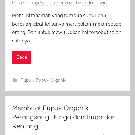
Posted on
19 September 2022
by
abdurrosyid
h
o
Memiliki tanaman yang tumbuh subur dan
r
berbuah lebat tentunya merupakan impian setiap
:
orang. Dan untuk mewujudkan hal tersebut salah
satunya
Baca
Pupuk
,
Pupuk Organik
Membuat Pupuk Organik
Perangsang Bunga dan Buah dari
Kentang