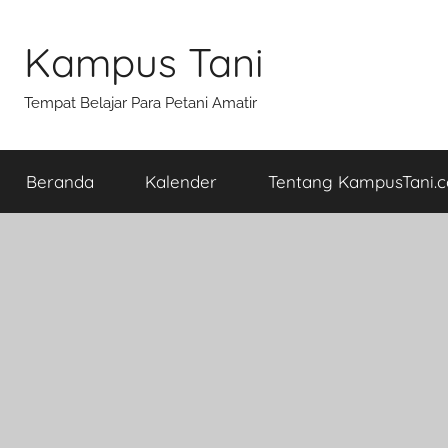
Skip
to
Kampus Tani
content
Tempat Belajar Para Petani Amatir
Beranda
Kalender
Tentang KampusTani.