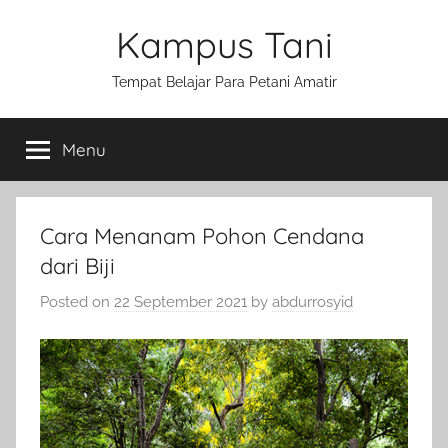
Skip
Kampus Tani
to
content
Tempat Belajar Para Petani Amatir
Menu
Cara Menanam Pohon Cendana
dari Biji
Posted on
22 September 2021
by
abdurrosyid