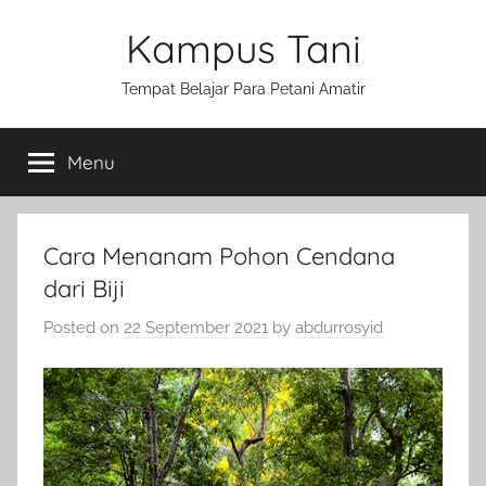
Skip
Kampus Tani
to
content
Tempat Belajar Para Petani Amatir
Menu
Cara Menanam Pohon Cendana
dari Biji
Posted on
22 September 2021
by
abdurrosyid