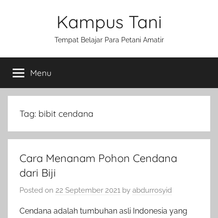
Skip
Kampus Tani
to
content
Tempat Belajar Para Petani Amatir
Menu
Tag:
bibit cendana
Cara Menanam Pohon Cendana
dari Biji
Posted on
22 September 2021
by
abdurrosyid
Cendana adalah tumbuhan asli Indonesia yang