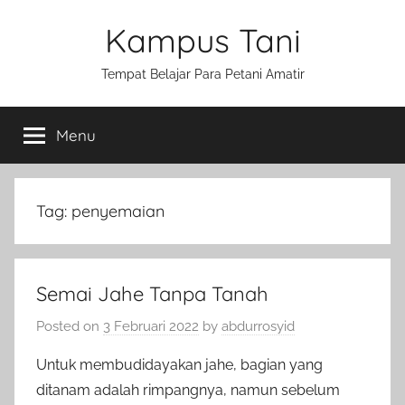
Skip
Kampus Tani
to
content
Tempat Belajar Para Petani Amatir
Menu
Tag:
penyemaian
Semai Jahe Tanpa Tanah
Posted on
3 Februari 2022
by
abdurrosyid
Untuk membudidayakan jahe, bagian yang
ditanam adalah rimpangnya, namun sebelum