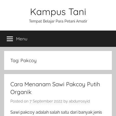
Skip
Kampus Tani
to
content
Tempat Belajar Para Petani Amatir
Menu
Tag:
Pakcoy
Cara Menanam Sawi Pakcoy Putih
Organik
Posted on
7 September 2022
by
abdurrosyid
Sawi pakcoy adalah salah satu dari banyak jenis