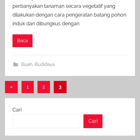
perbanyakan tanaman secara vegetatif yang
dilakukan dengan cara pengeratan batang pohon
induk dan dibungkus dengan
Baca
Buah
,
Budidaya
Paginasi
Previous
«
1
2
3
Posts
pos
Cari
Cari