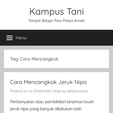
Skip
Kampus Tani
to
content
Tempat Belajar Para Petani Amatir
Menu
Tag:
Cara Mencangkok
Cara Mencangkok Jeruk Nipis
Posted on
21 Desember 2019
by
abdurrosyid
Perbanyakan atau pembibitan tanaman buah
jeruk nipis yang banyak dilakukan oleh