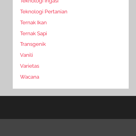
Teknologi Irigasi
Teknologi Pertanian
Ternak Ikan
Ternak Sapi
Transgenik
Vanili
Varietas
Wacana