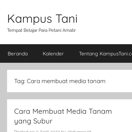
Skip
to
Kampus Tani
content
Tempat Belajar Para Petani Amatir
Beranda
Kalender
Tentang KampusTani.
Tag:
Cara membuat media tanam
Cara Membuat Media Tanam
yang Subur
Posted on
9 April 2022
by
abdurrosyid