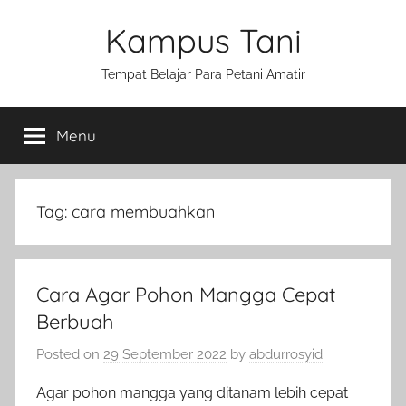
Skip
Kampus Tani
to
content
Tempat Belajar Para Petani Amatir
Menu
Tag:
cara membuahkan
Cara Agar Pohon Mangga Cepat
Berbuah
Posted on
29 September 2022
by
abdurrosyid
Agar pohon mangga yang ditanam lebih cepat