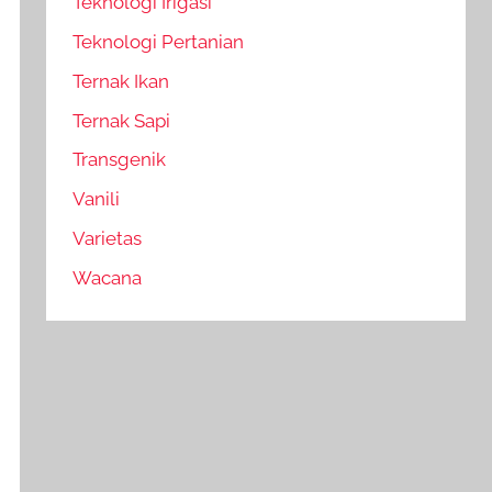
Teknologi Irigasi
Teknologi Pertanian
Ternak Ikan
Ternak Sapi
Transgenik
Vanili
Varietas
Wacana