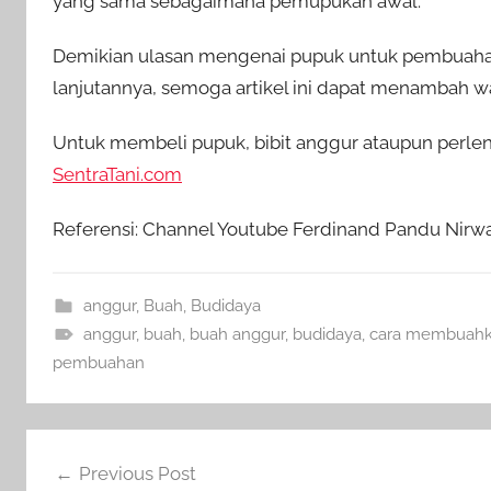
yang sama sebagaimana pemupukan awal.
Demikian ulasan mengenai pupuk untuk pembuahan 
lanjutannya, semoga artikel ini dapat menambah 
Untuk membeli pupuk, bibit anggur ataupun perleng
SentraTani.com
Referensi: Channel Youtube Ferdinand Pandu Nirw
anggur
,
Buah
,
Budidaya
anggur
,
buah
,
buah anggur
,
budidaya
,
cara membuah
pembuahan
Navigasi
Previous Post
pos