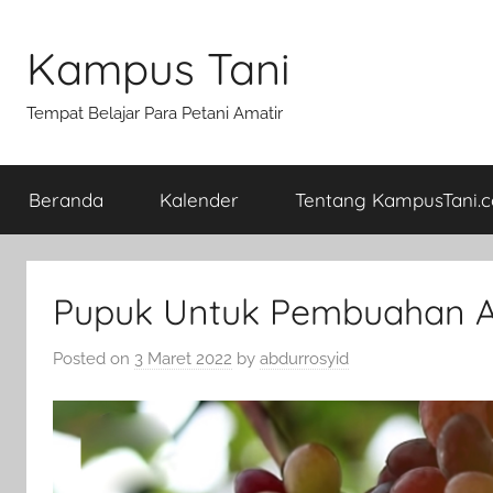
Skip
to
Kampus Tani
content
Tempat Belajar Para Petani Amatir
Beranda
Kalender
Tentang KampusTani.
Pupuk Untuk Pembuahan 
Posted on
3 Maret 2022
by
abdurrosyid