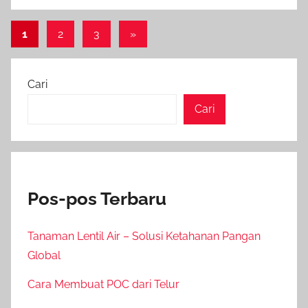
Paginasi
Next
1
2
3
»
Posts
pos
Cari
Cari
Pos-pos Terbaru
Tanaman Lentil Air – Solusi Ketahanan Pangan
Global
Cara Membuat POC dari Telur