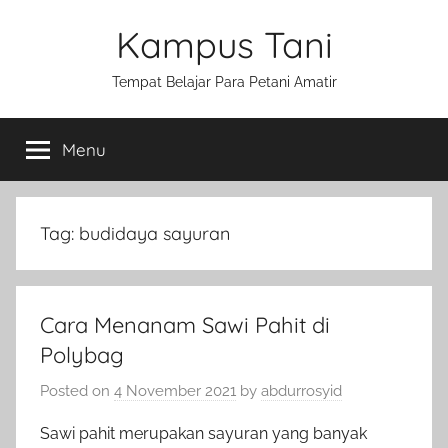
Skip
Kampus Tani
to
content
Tempat Belajar Para Petani Amatir
Menu
Tag:
budidaya sayuran
Cara Menanam Sawi Pahit di
Polybag
Posted on
4 November 2021
by
abdurrosyid
Sawi pahit merupakan sayuran yang banyak