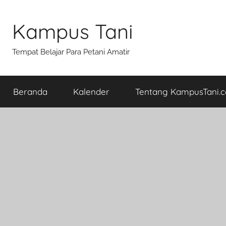
Skip
to
Kampus Tani
content
Tempat Belajar Para Petani Amatir
Beranda
Kalender
Tentang KampusTani.