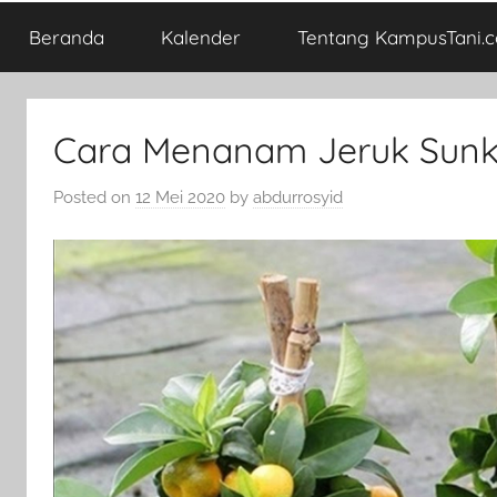
Beranda
Kalender
Tentang KampusTani.
Cara Menanam Jeruk Sunki
Posted on
12 Mei 2020
by
abdurrosyid