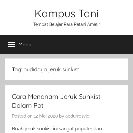
Skip
Kampus Tani
to
content
Tempat Belajar Para Petani Amatir
Menu
Tag:
budidaya jeruk sunkist
Cara Menanam Jeruk Sunkist
Dalam Pot
Posted on
12 Mei 2020
by
abdurrosyid
Buah jeruk sunkist ini sangat populer dan