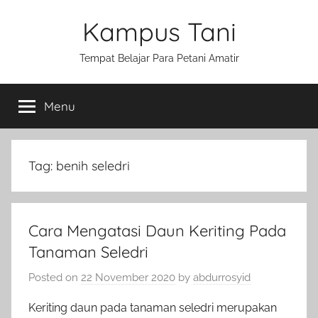
Skip
Kampus Tani
to
content
Tempat Belajar Para Petani Amatir
Menu
Tag:
benih seledri
Cara Mengatasi Daun Keriting Pada
Tanaman Seledri
Posted on
22 November 2020
by
abdurrosyid
Keriting daun pada tanaman seledri merupakan