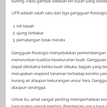
kuning. Pada gambar sebelah kiri itulah yang dise
UFR adalah salah satu dari tiga gangguan fisiologi
inti basah
ujung terbakar
pematangan tidak merata
Gangguan fisiologis menyebabkan perkembangan d
menurunkan kualitas keseluruhan buah. Gangguan fis
dapat diketahui ketika buah dibuka, bagian yang te
merupakan respond tanaman terhadap kondisi ya
kurang air ataupun kekurangan unsur hara. Gangguan
ataupun serangga.
Untuk itu, amat sangat penting memperhatikan ko
hara makro sangat penting. Pemberian unsur hara 