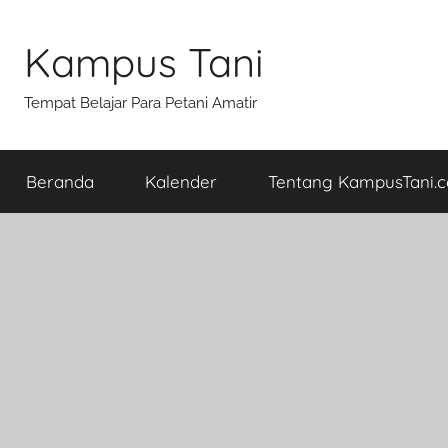
Skip
to
Kampus Tani
content
Tempat Belajar Para Petani Amatir
Beranda
Kalender
Tentang KampusTani.