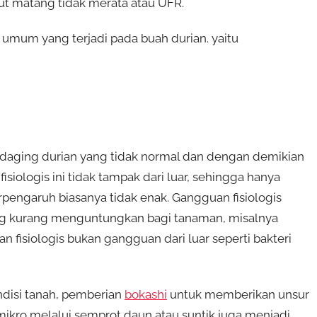
but matang tidak merata atau UFR.
s umum yang terjadi pada buah durian. yaitu
aging durian yang tidak normal dan dengan demikian
iologis ini tidak tampak dari luar, sehingga hanya
rpengaruh biasanya tidak enak. Gangguan fisiologis
ng kurang menguntungkan bagi tanaman, misalnya
 fisiologis bukan gangguan dari luar seperti bakteri
ndisi tanah, pemberian
bokashi
untuk memberikan unsur
mikro melalui semprot daun atau suntik juga menjadi