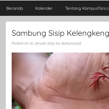
Beranda
Kalender
Tentang KampusTani.
Sambung Sisip Kelengken
Posted on
10 Januari 2022
by
abdurrosyid