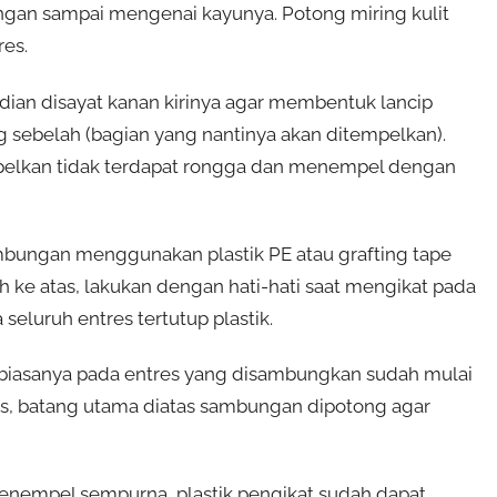
angan sampai mengenai kayunya. Potong miring kulit
es.
ian disayat kanan kirinya agar membentuk lancip
ang sebelah (bagian yang nantinya akan ditempelkan).
empelkan tidak terdapat rongga dan menempel dengan
mbungan menggunakan plastik PE atau grafting tape
wah ke atas, lakukan dengan hati-hati saat mengikat pada
 seluruh entres tertutup plastik.
 biasanya pada entres yang disambungkan sudah mulai
s, batang utama diatas sambungan dipotong agar
 menempel sempurna, plastik pengikat sudah dapat