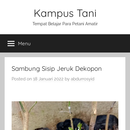
Skip
Kampus Tani
to
content
Tempat Belajar Para Petani Amatir
Menu
Sambung Sisip Jeruk Dekopon
Posted on
18 Januari 2022
by
abdurrosyid