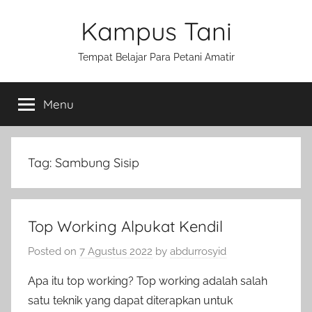
Skip
Kampus Tani
to
content
Tempat Belajar Para Petani Amatir
Menu
Tag:
Sambung Sisip
Top Working Alpukat Kendil
Posted on
7 Agustus 2022
by
abdurrosyid
Apa itu top working? Top working adalah salah
satu teknik yang dapat diterapkan untuk