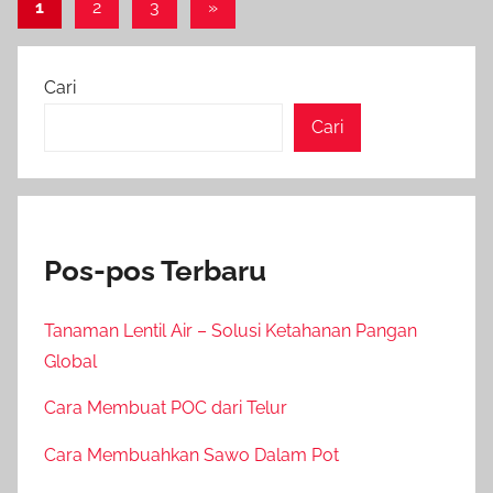
Paginasi
Next
1
2
3
»
Posts
pos
Cari
Cari
Pos-pos Terbaru
Tanaman Lentil Air – Solusi Ketahanan Pangan
Global
Cara Membuat POC dari Telur
Cara Membuahkan Sawo Dalam Pot