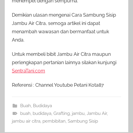
menempel dengan sempurna.
Demikian ulasan mengenai Cara Sambung Sisip
Jambu Air Citra, semoga artikel ini dapat
menambah wawasan dan bermanfaat untuk
Anda.
Untuk membeli bibit Jambu Air Citra maupun
perlengkapan pertanian lainnya silakan kunjungi
SentraTani.com
Referensi : Channel Youtube Petani Kota87
Buah
,
Budidaya
buah
,
budidaya
,
Grafting
,
jambu
,
Jambu Air
,
jambu air citra
,
pembibitan
,
Sambung Sisip