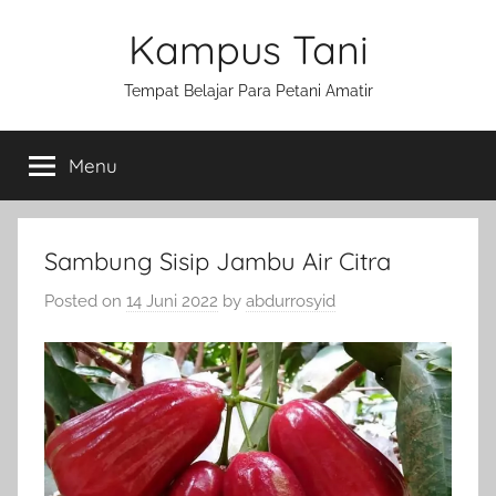
Skip
Kampus Tani
to
content
Tempat Belajar Para Petani Amatir
Menu
Sambung Sisip Jambu Air Citra
Posted on
14 Juni 2022
by
abdurrosyid