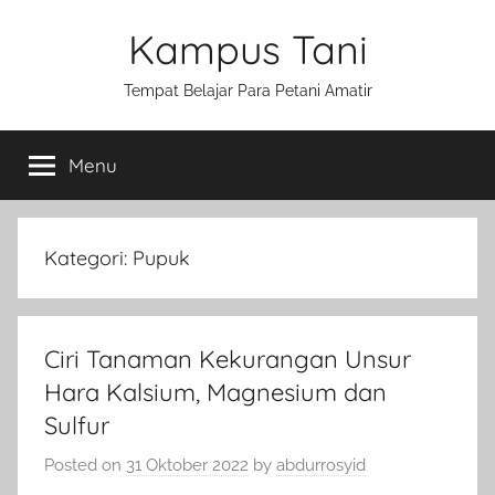
Skip
Kampus Tani
to
content
Tempat Belajar Para Petani Amatir
Menu
Kategori:
Pupuk
Ciri Tanaman Kekurangan Unsur
Hara Kalsium, Magnesium dan
Sulfur
Posted on
31 Oktober 2022
by
abdurrosyid