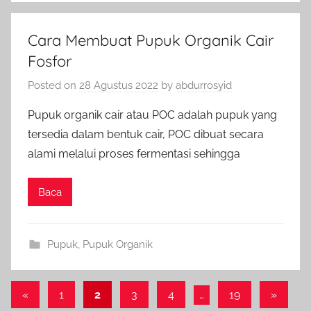
Cara Membuat Pupuk Organik Cair
Fosfor
Posted on
28 Agustus 2022
by
abdurrosyid
Pupuk organik cair atau POC adalah pupuk yang
tersedia dalam bentuk cair, POC dibuat secara
alami melalui proses fermentasi sehingga
Baca
Pupuk
,
Pupuk Organik
Paginasi
Previous
Next
«
1
2
3
4
…
19
»