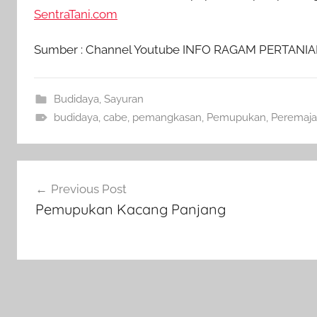
SentraTani.com
Sumber : Channel Youtube INFO RAGAM PERTANI
Budidaya
,
Sayuran
budidaya
,
cabe
,
pemangkasan
,
Pemupukan
,
Peremaj
Navigasi
Previous Post
pos
Pemupukan Kacang Panjang