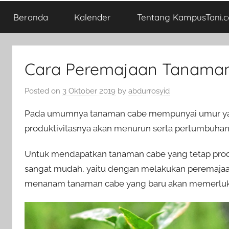
Beranda
Kalender
Tentang KampusTani.
Cara Peremajaan Tanama
Posted on
3 Oktober 2019
by
abdurrosyid
Pada umumnya tanaman cabe mempunyai umur yang
produktivitasnya akan menurun serta pertumbuhan
Untuk mendapatkan tanaman cabe yang tetap produ
sangat mudah, yaitu dengan melakukan peremajaa
menanam tanaman cabe yang baru akan memerluka