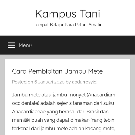
Skip
Kampus Tani
to
content
Tempat Belajar Para Petani Amatir
Menu
Cara Pembibitan Jambu Mete
Posted on
6 Januari 2020
by
abdurrosyid
Jambu mete atau jambu monyet (Anacardium
occidentale) adalah sejenis tanaman dari suku
Anacardiaceae yang berasal dari Brasil dan
memiliki buah yang dapat dimakan. Yang lebih
terkenal dari jambu mete adalah kacang mete,