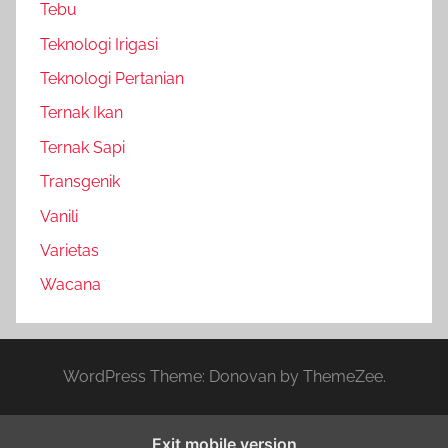
Tebu
Teknologi Irigasi
Teknologi Pertanian
Ternak Ikan
Ternak Sapi
Transgenik
Vanili
Varietas
Wacana
WordPress Theme: Donovan by ThemeZee.
Exit mobile version