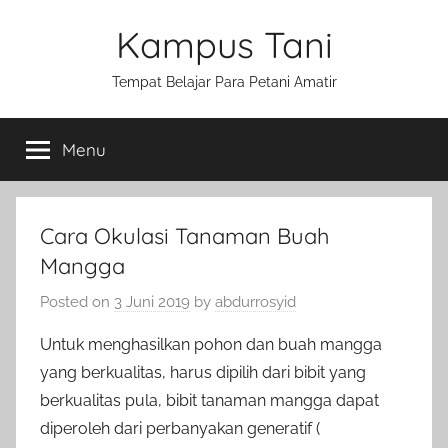
Skip
Kampus Tani
to
content
Tempat Belajar Para Petani Amatir
Menu
Cara Okulasi Tanaman Buah
Mangga
Posted on
3 Juni 2019
by
abdurrosyid
Untuk menghasilkan pohon dan buah mangga
yang berkualitas, harus dipilih dari bibit yang
berkualitas pula, bibit tanaman mangga dapat
diperoleh dari perbanyakan generatif (