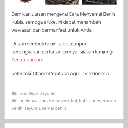
Demikian ulasan mengenai Cara Menyemai Benih
Kubis, semoga artikel ini dapat menambah
wawasan dan bermanfaat untuk Anda.
Untuk membeli benih kubis ataupun
perlengkapan pertanian lainnya, silakan kunjungi
SentraTani.com
Referensi: Channel Youtube Agro TV Indonesia
Budidaya
,
Sayuran
budidaya
,
cara menanam
,
kol
,
kubis
,
penyemaian
benih
,
sayuran
,
semai benih