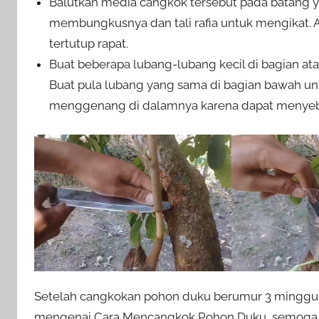
Balutkan media cangkok tersebut pada batang 
membungkusnya dan tali rafia untuk mengikat. A
tertutup rapat.
Buat beberapa lubang-lubang kecil di bagian 
Buat pula lubang yang sama di bagian bawah unt
menggenang di dalamnya karena dapat menyeb
Setelah cangkokan pohon duku berumur 3 minggu, b
mengenai Cara Mencangkok Pohon Duku, semoga a