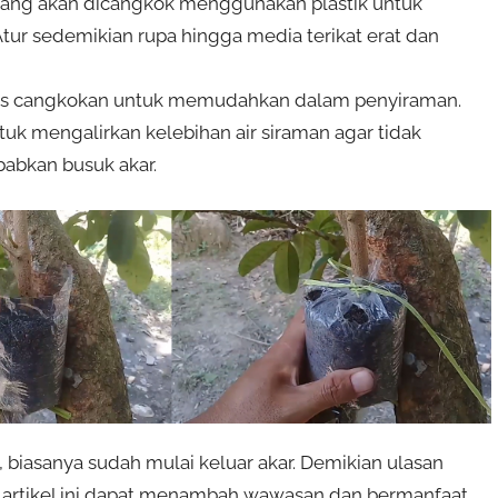
yang akan dicangkok menggunakan plastik untuk
tur sedemikian rupa hingga media terikat erat dan
atas cangkokan untuk memudahkan dalam penyiraman.
uk mengalirkan kelebihan air siraman agar tidak
abkan busuk akar.
iasanya sudah mulai keluar akar. Demikian ulasan
rtikel ini dapat menambah wawasan dan bermanfaat