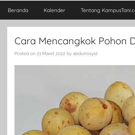
Beranda
Kalender
Tentang KampusTani.
Cara Mencangkok Pohon 
Posted on
21 Maret 2022
by
abdurrosyid