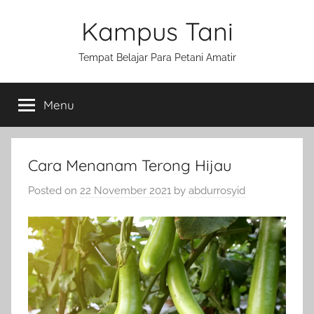
Skip
Kampus Tani
to
content
Tempat Belajar Para Petani Amatir
Menu
Cara Menanam Terong Hijau
Posted on
22 November 2021
by
abdurrosyid