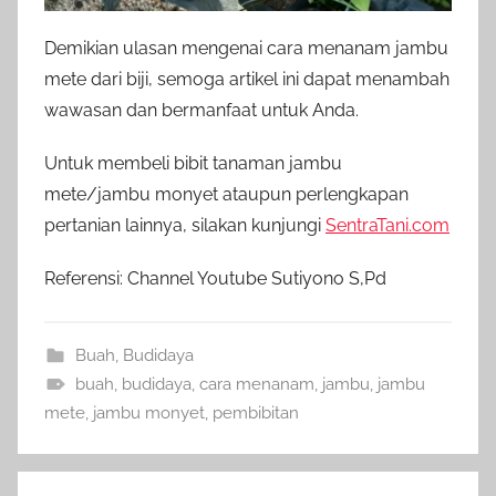
Demikian ulasan mengenai cara menanam jambu
mete dari biji, semoga artikel ini dapat menambah
wawasan dan bermanfaat untuk Anda.
Untuk membeli bibit tanaman jambu
mete/jambu monyet ataupun perlengkapan
pertanian lainnya, silakan kunjungi
SentraTani.com
Referensi: Channel Youtube Sutiyono S,Pd
Buah
,
Budidaya
buah
,
budidaya
,
cara menanam
,
jambu
,
jambu
mete
,
jambu monyet
,
pembibitan
Navigasi