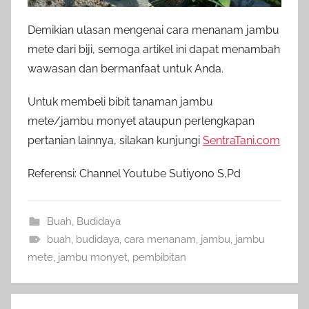
Demikian ulasan mengenai cara menanam jambu
mete dari biji, semoga artikel ini dapat menambah
wawasan dan bermanfaat untuk Anda.
Untuk membeli bibit tanaman jambu
mete/jambu monyet ataupun perlengkapan
pertanian lainnya, silakan kunjungi
SentraTani.com
Referensi: Channel Youtube Sutiyono S,Pd
Buah
,
Budidaya
buah
,
budidaya
,
cara menanam
,
jambu
,
jambu
mete
,
jambu monyet
,
pembibitan
Navigasi