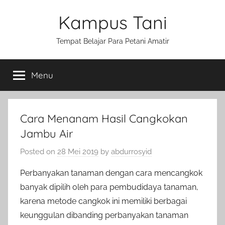
Skip
Kampus Tani
to
content
Tempat Belajar Para Petani Amatir
Menu
Cara Menanam Hasil Cangkokan
Jambu Air
Posted on
28 Mei 2019
by
abdurrosyid
Perbanyakan tanaman dengan cara mencangkok
banyak dipilih oleh para pembudidaya tanaman,
karena metode cangkok ini memiliki berbagai
keunggulan dibanding perbanyakan tanaman