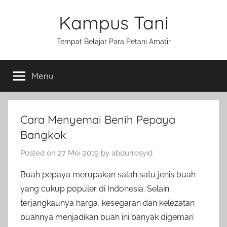
Skip
Kampus Tani
to
content
Tempat Belajar Para Petani Amatir
Menu
Cara Menyemai Benih Pepaya
Bangkok
Posted on
27 Mei 2019
by
abdurrosyid
Buah pepaya merupakan salah satu jenis buah
yang cukup populer di Indonesia. Selain
terjangkaunya harga, kesegaran dan kelezatan
buahnya menjadikan buah ini banyak digemari