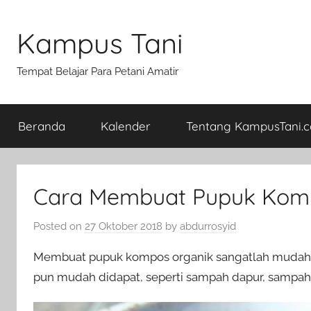
Skip
to
Kampus Tani
content
Tempat Belajar Para Petani Amatir
Beranda
Kalender
Tentang KampusTani.
Cara Membuat Pupuk Kom
Posted on
27 Oktober 2018
by
abdurrosyid
Membuat pupuk kompos organik sangatlah mudah d
pun mudah didapat, seperti sampah dapur, sampah