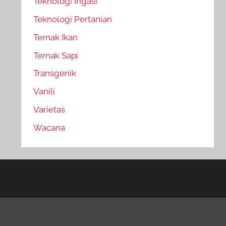
Teknologi Irigasi
Teknologi Pertanian
Ternak Ikan
Ternak Sapi
Transgenik
Vanili
Varietas
Wacana