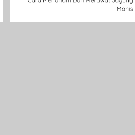
Cara Menanam Dan Merawat Jagung
Manis