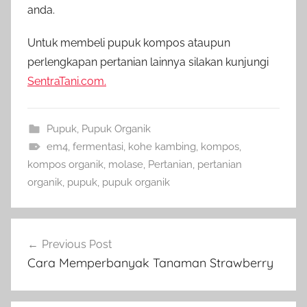
anda.
Untuk membeli pupuk kompos ataupun
perlengkapan pertanian lainnya silakan kunjungi
SentraTani.com.
Pupuk
,
Pupuk Organik
em4
,
fermentasi
,
kohe kambing
,
kompos
,
kompos organik
,
molase
,
Pertanian
,
pertanian
organik
,
pupuk
,
pupuk organik
Navigasi
Previous Post
pos
Cara Memperbanyak Tanaman Strawberry