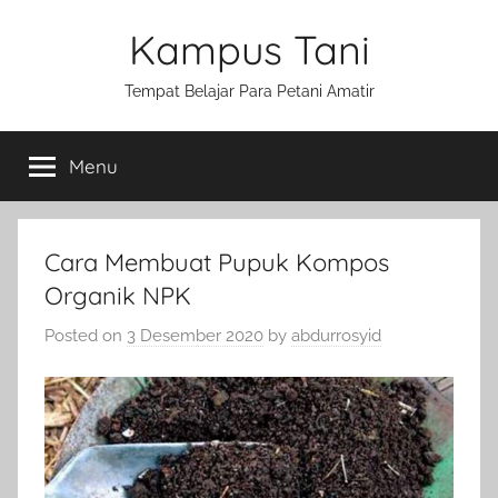
Skip
Kampus Tani
to
content
Tempat Belajar Para Petani Amatir
Menu
Cara Membuat Pupuk Kompos
Organik NPK
Posted on
3 Desember 2020
by
abdurrosyid