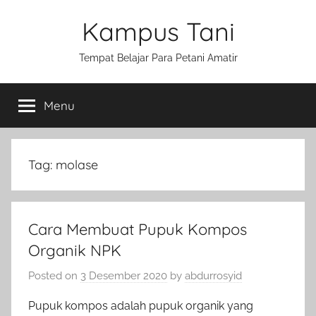
Skip
Kampus Tani
to
content
Tempat Belajar Para Petani Amatir
Menu
Tag:
molase
Cara Membuat Pupuk Kompos
Organik NPK
Posted on
3 Desember 2020
by
abdurrosyid
Pupuk kompos adalah pupuk organik yang