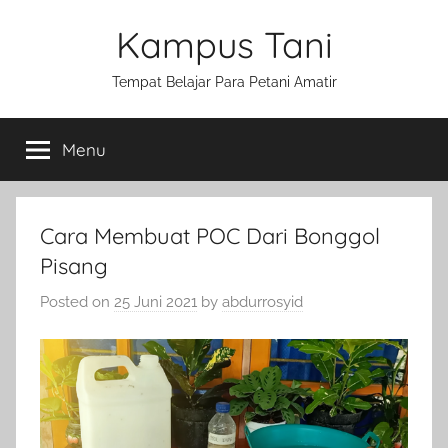
Skip
Kampus Tani
to
content
Tempat Belajar Para Petani Amatir
Menu
Cara Membuat POC Dari Bonggol
Pisang
Posted on
25 Juni 2021
by
abdurrosyid