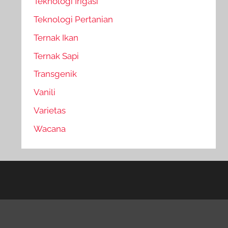
Teknologi Irigasi
Teknologi Pertanian
Ternak Ikan
Ternak Sapi
Transgenik
Vanili
Varietas
Wacana