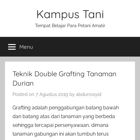
Skip
Kampus Tani
to
content
Tempat Belajar Para Petani Amatir
Menu
Teknik Double Grafting Tanaman
Durian
Posted on
7 Agustus 2019
by
abdurrosyid
Grafting adalah penggabungan batang bawah
dan batang atas dari tanaman yang berbeda
sehingga tercapai persenyawaan, dimana
tanaman gabungan ini akan tumbuh terus