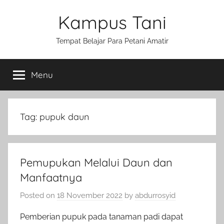
Skip
Kampus Tani
to
content
Tempat Belajar Para Petani Amatir
Menu
Tag:
pupuk daun
Pemupukan Melalui Daun dan
Manfaatnya
Posted on
18 November 2022
by
abdurrosyid
Pemberian pupuk pada tanaman padi dapat