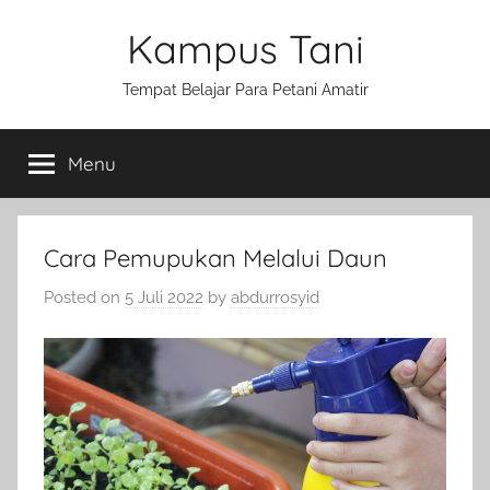
Skip
Kampus Tani
to
content
Tempat Belajar Para Petani Amatir
Menu
Cara Pemupukan Melalui Daun
Posted on
5 Juli 2022
by
abdurrosyid