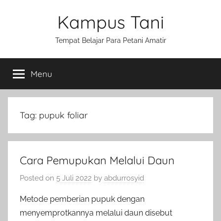
Skip
Kampus Tani
to
content
Tempat Belajar Para Petani Amatir
Menu
Tag:
pupuk foliar
Cara Pemupukan Melalui Daun
Posted on
5 Juli 2022
by
abdurrosyid
Metode pemberian pupuk dengan
menyemprotkannya melalui daun disebut