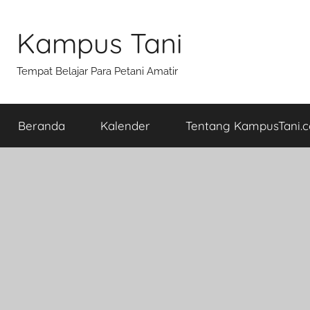
Skip
to
Kampus Tani
content
Tempat Belajar Para Petani Amatir
Beranda
Kalender
Tentang KampusTani.