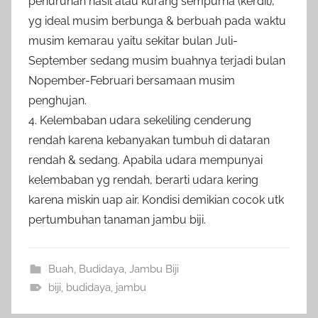
penurunan hasil atau kurang sempurna (kerdil),
yg ideal musim berbunga & berbuah pada waktu
musim kemarau yaitu sekitar bulan Juli-
September sedang musim buahnya terjadi bulan
Nopember-Februari bersamaan musim
penghujan.
4. Kelembaban udara sekeliling cenderung
rendah karena kebanyakan tumbuh di dataran
rendah & sedang. Apabila udara mempunyai
kelembaban yg rendah, berarti udara kering
karena miskin uap air. Kondisi demikian cocok utk
pertumbuhan tanaman jambu biji.
Buah
,
Budidaya
,
Jambu Biji
biji
,
budidaya
,
jambu