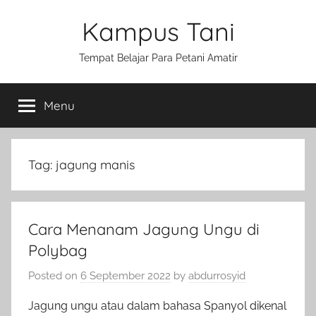
Skip
Kampus Tani
to
content
Tempat Belajar Para Petani Amatir
Menu
Tag:
jagung manis
Cara Menanam Jagung Ungu di
Polybag
Posted on
6 September 2022
by
abdurrosyid
Jagung ungu atau dalam bahasa Spanyol dikenal