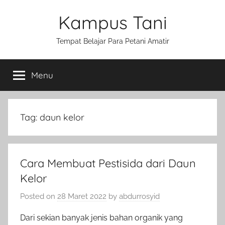
Skip
Kampus Tani
to
content
Tempat Belajar Para Petani Amatir
Menu
Tag:
daun kelor
Cara Membuat Pestisida dari Daun
Kelor
Posted on
28 Maret 2022
by
abdurrosyid
Dari sekian banyak jenis bahan organik yang