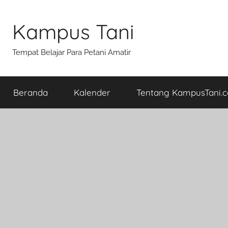
Skip
to
Kampus Tani
content
Tempat Belajar Para Petani Amatir
Beranda
Kalender
Tentang KampusTani.