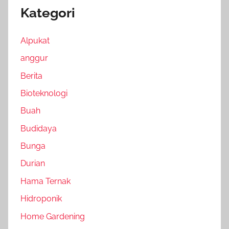
Kategori
Alpukat
anggur
Berita
Bioteknologi
Buah
Budidaya
Bunga
Durian
Hama Ternak
Hidroponik
Home Gardening