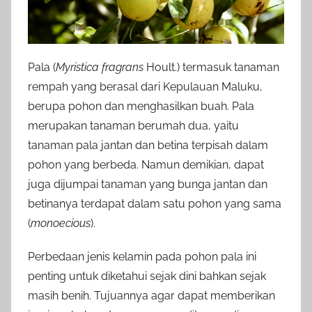
Pala (
Myristica fragrans
Hoult.) termasuk tanaman
rempah yang berasal dari Kepulauan Maluku,
berupa pohon dan menghasilkan buah. Pala
merupakan tanaman berumah dua, yaitu
tanaman pala jantan dan betina terpisah dalam
pohon yang berbeda. Namun demikian, dapat
juga dijumpai tanaman yang bunga jantan dan
betinanya terdapat dalam satu pohon yang sama
(
monoecious
).
Perbedaan jenis kelamin pada pohon pala ini
penting untuk diketahui sejak dini bahkan sejak
masih benih. Tujuannya agar dapat memberikan