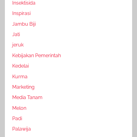
Insektisida
Inspirasi
Jambu Biji
Jati
jeruk
Kebijakan Pemerintah
Kedelai
Kurma
Marketing
Media Tanam
Melon
Padi
Palawija