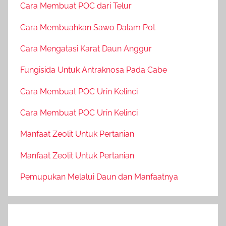
Cara Membuat POC dari Telur
Cara Membuahkan Sawo Dalam Pot
Cara Mengatasi Karat Daun Anggur
Fungisida Untuk Antraknosa Pada Cabe
Cara Membuat POC Urin Kelinci
Cara Membuat POC Urin Kelinci
Manfaat Zeolit Untuk Pertanian
Manfaat Zeolit Untuk Pertanian
Pemupukan Melalui Daun dan Manfaatnya