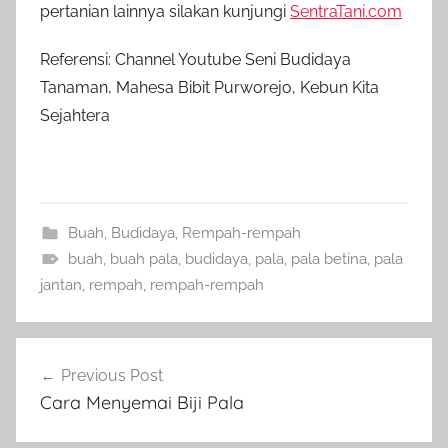
pertanian lainnya silakan kunjungi
SentraTani.com
Referensi: Channel Youtube
Seni Budidaya
Tanaman, Mahesa Bibit Purworejo, Kebun Kita
Sejahtera
Buah
,
Budidaya
,
Rempah-rempah
buah
,
buah pala
,
budidaya
,
pala
,
pala betina
,
pala
jantan
,
rempah
,
rempah-rempah
Navigasi
Previous Post
pos
Cara Menyemai Biji Pala