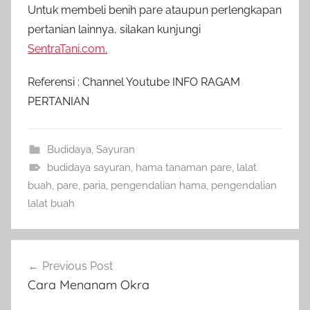
Untuk membeli benih pare ataupun perlengkapan
pertanian lainnya, silakan kunjungi
SentraTani.com.
Referensi : Channel Youtube INFO RAGAM
PERTANIAN
Budidaya
,
Sayuran
budidaya sayuran
,
hama tanaman pare
,
lalat
buah
,
pare
,
paria
,
pengendalian hama
,
pengendalian
lalat buah
Navigasi
Previous Post
pos
Cara Menanam Okra